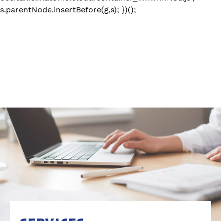
s.parentNode.insertBefore(g,s); })();