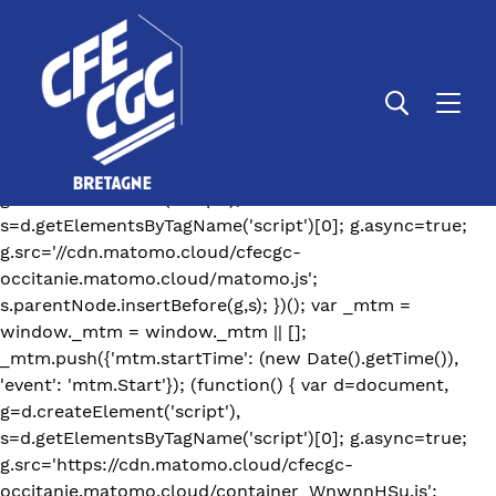
var _paq = window._paq = window._paq || []; /* tracker
methods like "setCustomDimension" should be called
before "trackPageView" */ _paq.push(['trackPageView']);
_paq.push(['enableLinkTracking']); (function() { var
u="https://cfecgc-occitanie.matomo.cloud/";
_paq.push(['setTrackerUrl', u+'matomo.php']);
_paq.push(['setSiteId', '19']); var d=document,
g=d.createElement('script'),
s=d.getElementsByTagName('script')[0]; g.async=true;
g.src='//cdn.matomo.cloud/cfecgc-
occitanie.matomo.cloud/matomo.js';
s.parentNode.insertBefore(g,s); })();
var _mtm =
window._mtm = window._mtm || [];
_mtm.push({'mtm.startTime': (new Date().getTime()),
'event': 'mtm.Start'}); (function() { var d=document,
g=d.createElement('script'),
s=d.getElementsByTagName('script')[0]; g.async=true;
g.src='https://cdn.matomo.cloud/cfecgc-
occitanie.matomo.cloud/container_WnwnnHSu.js';