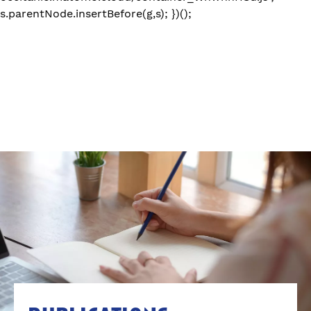
s.parentNode.insertBefore(g,s); })();