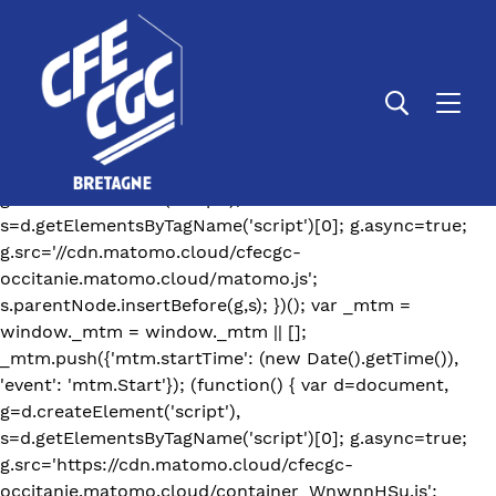
var _paq = window._paq = window._paq || []; /* tracker
methods like "setCustomDimension" should be called
before "trackPageView" */ _paq.push(['trackPageView']);
_paq.push(['enableLinkTracking']); (function() { var
u="https://cfecgc-occitanie.matomo.cloud/";
_paq.push(['setTrackerUrl', u+'matomo.php']);
_paq.push(['setSiteId', '19']); var d=document,
g=d.createElement('script'),
s=d.getElementsByTagName('script')[0]; g.async=true;
g.src='//cdn.matomo.cloud/cfecgc-
occitanie.matomo.cloud/matomo.js';
s.parentNode.insertBefore(g,s); })();
var _mtm =
window._mtm = window._mtm || [];
_mtm.push({'mtm.startTime': (new Date().getTime()),
'event': 'mtm.Start'}); (function() { var d=document,
g=d.createElement('script'),
s=d.getElementsByTagName('script')[0]; g.async=true;
g.src='https://cdn.matomo.cloud/cfecgc-
occitanie.matomo.cloud/container_WnwnnHSu.js';